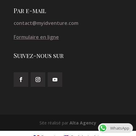
s
s
Par e-mail
é
contact@myidventure.com
v
i
Formulaire en ligne
d
e
Suivez-nous sur
Site réalisé par
Alta Agency
WhatsApp