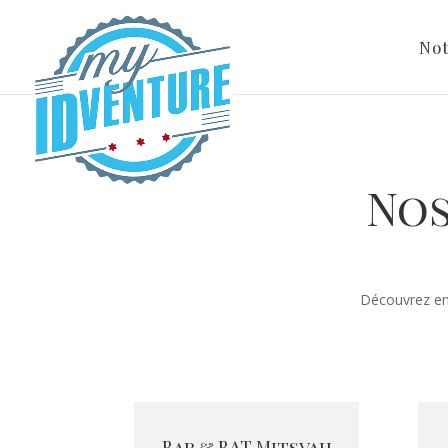
No
Nos
Découvrez en 
Bar & BAT Mitsvah