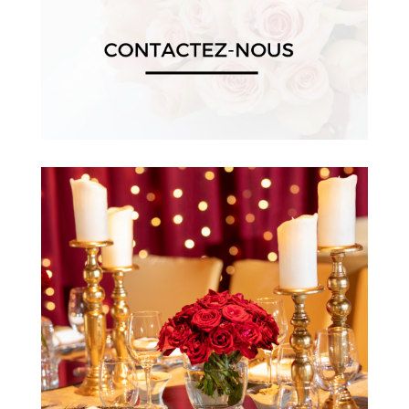
La décoration colorée,
l'ambiance chaleureuse, la
musique orientale, les plats
délicieux et la mise en
scène spectaculaire de
votre
Henné
sont notre
priorité; pour que vous
fassiez de cet événement