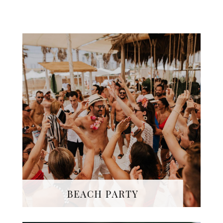
Animations, concours,
jeux, musique, piscine,
plage, activités sportives et
nautiques : nous
organisons votre
Beach
Party
avec des
thématiques sur-mesure.