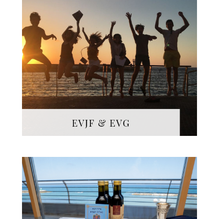
Nous mettons au point vos
enterrements de vie de
jeune fille et de garçon
sur-mesure en Israël, à
base de loisirs uniques,
activités loufoques et
expériences inoubliables !