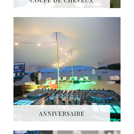
30 ans ? 40 ans ? 50 ans ? Noces d'or
ou d'argent ? Nous organisons votre
Anniversaire
(de mariage) sur-
mesure en Israël, l'un des
événements privés les plus
importants pour vous et votre
entourage.