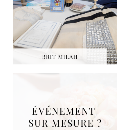
Pour une
Brith Milah
magnifique et mémorable
de votre garçon en Israël,
nous mettons au point une
cérémonie clef en main,
tout en douceur et remplie
d'émotions