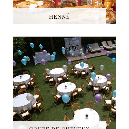
1001 souvenirs
inoubliables.
Nous organisons la
coupe
de cheveux
de votre
enfant en Israël, à son
3ème anniversaire, année
charnière dans son
éducation juive.
Rafraîchissements & petits
gâteaux sont au menu de
ce bel événement.